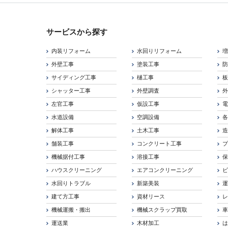
サービスから探す
内装リフォーム
水回りリフォーム
外壁工事
塗装工事
サイディング工事
樋工事
シャッター工事
外壁調査
左官工事
仮設工事
水道設備
空調設備
解体工事
土木工事
舗装工事
コンクリート工事
機械据付工事
溶接工事
ハウスクリーニング
エアコンクリーニング
水回りトラブル
新築美装
建て方工事
資材リース
機械運搬・搬出
機械スクラップ買取
運送業
木材加工