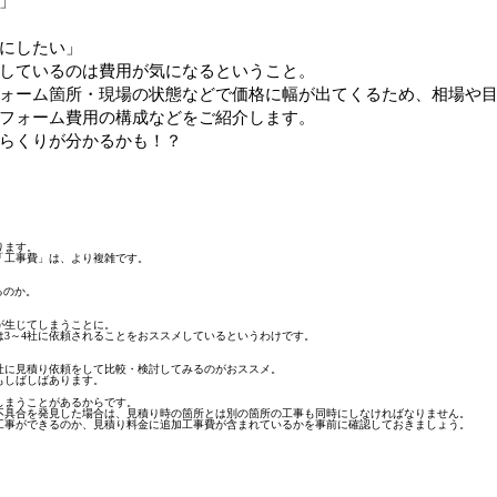
」
にしたい」
しているのは費用が気になるということ。
ォーム箇所・現場の状態などで価格に幅が出てくるため、相場や
フォーム費用の構成などをご紹介します。
らくりが分かるかも！？
ります。
「工事費」は、より複雑です。
るのか。
が生じてしまうことに。
3～4社に依頼されることをおススメしているというわけです。
社に見積り依頼をして比較・検討してみるのがおススメ。
もしばしばあります。
しまうことがあるからです。
不具合を発見した場合は、見積り時の箇所とは別の箇所の工事も同時にしなければなりません。
工事ができるのか、見積り料金に追加工事費が含まれているかを事前に確認しておきましょう。