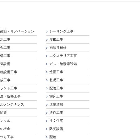
増改築・リノベーション
シーリング工事
防水工事
屋根工事
板金工事
雨漏り補修
外構工事
エクステリア工事
電気設備
ガス・給湯器設備
各種設備工事
造園工事
造成工事
基礎工事
プラント工事
配管工事
保温・断熱工事
塗床工事
ビルメンテナンス
店舗清掃
運輸業
造作工事
レンタル
注文住宅
車の板金
防犯設備
はつり工事
配達