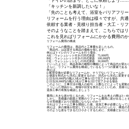
「トイレの詰まり、どこに依頼しよう……
「キッチンを新調したいな！」
「先のことも考えて、浴室をバリアフリー
リフォームを行う理由は様々ですが、共通
依頼する業者・見積り担当者・大工・リフ
そのようなことを踏まえて、こちらではリ
これを見ればリフォームにかかる費用のか
リフォーム費用の構成
リフォームの費用は、商品代と工事費を足したもの。
「商品代」は設置する商品の価格を指します。
例えばトイレのリフォームを行う場合、
A社：ウォシュレット付きの洋式便器 75,000円
B社：ウォシュレット付きの洋式便器 100,000円
C社：ウォシュレットなしの洋式便器 30,000円
といったように、商品本体の種類や機能によって商品代が変わ
さらに、リフォーム費用を構成しているもう一つの要素である
例えば、
□ 配管交換が必要なリフォームか、そうでないリフォームか
□ 便器を和式から洋式に変更するのか、洋式から洋式に変更す
□ 日当18,000円の職人3名が工事を1日で完了させる場合
□ 日当28,000円の職人2名が工事を2日で完了させる場合
このように、工事方法や職人の給与・人数などによっても変動
こういった理由から、相場や目安を算出しにくいため、見積りは
追加工事の有無を確認しましょう
費用に大きな差が生じるため、リフォームをお考えの際は3～4
しかし、見積書の額面と実際のリフォーム費用に差が出ること
なぜ見積書どおりの額面にならないのか？
それはリフォーム工事を開始した後、追加工事が必要になって
例えば、床の腐食が想定していた以上のものだったり、構造の
そのような差をできるだけ小さくするために、見積書どおりに