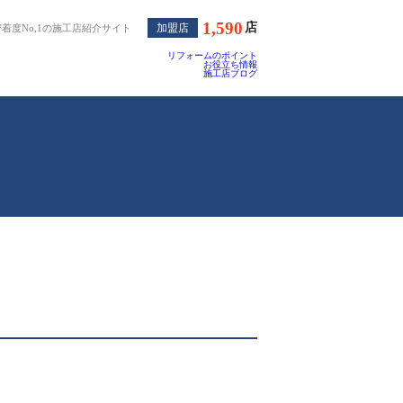
1,590
店
加盟店
着度No,1の施工店紹介サイト
リフォームのポイント
お役立ち情報
施工店ブログ