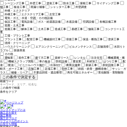
シーリング工事
外壁工事
塗装工事
防水工事
屋根工事
サイディング工事
樋工事
板金工事
雨漏り補修
シャッター工事
外壁調査
外構・エクステリア
外構工事
エクステリア工事
左官工事
電気・ガス・水道・空調・その他設備
仮設工事
電気設備
ガス・給湯器設備
水道設備
空調設備
各種設備工事
造園・土木工事
造園工事
解体工事
土木工事
造成工事
基礎工事
舗装工事
コンクリート工
事
工場・プラント工事
プラント工事
配管工事
機械据付工事
溶接工事
保温・断熱工事
塗床工事
清掃・クリーニング
ハウスクリーニング
エアコンクリーニング
ビルメンテナンス
店舗清掃
水回りト
ラブル
新築美装
その他
運輸業
造作工事
建て方工事
資材リース
レンタル
注文住宅
機械運搬・搬
出
機械スクラップ買取
車の板金
防犯設備
運送業
木材加工
はつり工事
配
達
配送
ビニールハウス施行
出張DIY
農業設備業
新築工事
原状回復工事
軽天・ボード工事
店舗工事
足場工事
型枠工事
鉄筋・鉄骨・鋼構造物
サッシ・ガ
ラス
補修・リペア
不要品回収・遺品整理
再生可能エネルギー
害虫駆除・害獣駆除
この条件で決定する
検索ワード
ページトップ
コンストマップとは
施工店を探す
施工事例
施工店ブログ
リフォームのポイント
お役立ち情報
所在地から探す