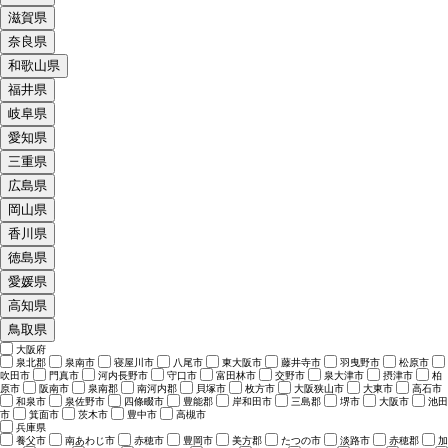
滋賀県
奈良県
和歌山県
福井県
岐阜県
愛知県
三重県
広島県
岡山県
香川県
徳島県
愛媛県
高知県
鳥取県
大阪府
泉北郡
泉南市
寝屋川市
八尾市
東大阪市
藤井寺市
羽曳野市
松原市
吹田市
門真市
河内長野市
守口市
富田林市
交野市
泉大津市
摂津市
柏
原市
阪南市
泉南郡
南河内郡
貝塚市
枚方市
大阪狭山市
大東市
高石市
和泉市
泉佐野市
四條畷市
豊能郡
岸和田市
三島郡
堺市
大阪市
池田
市
箕面市
茨木市
豊中市
高槻市
兵庫県
養父市
南あわじ市
赤穂市
豊岡市
美方郡
たつの市
淡路市
赤穂郡
加