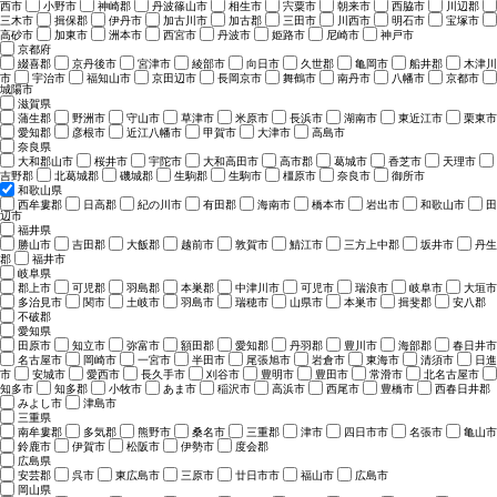
西市
小野市
神崎郡
丹波篠山市
相生市
宍粟市
朝来市
西脇市
川辺郡
三木市
揖保郡
伊丹市
加古川市
加古郡
三田市
川西市
明石市
宝塚市
高砂市
加東市
洲本市
西宮市
丹波市
姫路市
尼崎市
神戸市
京都府
綴喜郡
京丹後市
宮津市
綾部市
向日市
久世郡
亀岡市
船井郡
木津川
市
宇治市
福知山市
京田辺市
長岡京市
舞鶴市
南丹市
八幡市
京都市
城陽市
滋賀県
蒲生郡
野洲市
守山市
草津市
米原市
長浜市
湖南市
東近江市
栗東市
愛知郡
彦根市
近江八幡市
甲賀市
大津市
高島市
奈良県
大和郡山市
桜井市
宇陀市
大和高田市
高市郡
葛城市
香芝市
天理市
吉野郡
北葛城郡
磯城郡
生駒郡
生駒市
橿原市
奈良市
御所市
和歌山県
西牟婁郡
日高郡
紀の川市
有田郡
海南市
橋本市
岩出市
和歌山市
田
辺市
福井県
勝山市
吉田郡
大飯郡
越前市
敦賀市
鯖江市
三方上中郡
坂井市
丹生
郡
福井市
岐阜県
郡上市
可児郡
羽島郡
本巣郡
中津川市
可児市
瑞浪市
岐阜市
大垣市
多治見市
関市
土岐市
羽島市
瑞穂市
山県市
本巣市
揖斐郡
安八郡
不破郡
愛知県
田原市
知立市
弥富市
額田郡
愛知郡
丹羽郡
豊川市
海部郡
春日井市
名古屋市
岡崎市
一宮市
半田市
尾張旭市
岩倉市
東海市
清須市
日進
市
安城市
愛西市
長久手市
刈谷市
豊明市
豊田市
常滑市
北名古屋市
知多市
知多郡
小牧市
あま市
稲沢市
高浜市
西尾市
豊橋市
西春日井郡
みよし市
津島市
三重県
南牟婁郡
多気郡
熊野市
桑名市
三重郡
津市
四日市市
名張市
亀山市
鈴鹿市
伊賀市
松阪市
伊勢市
度会郡
広島県
安芸郡
呉市
東広島市
三原市
廿日市市
福山市
広島市
岡山県