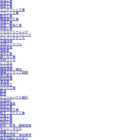
造成工事
基礎工事
舗装工事
コンクリート工事
プラント工事
配管工事
機械据付工事
溶接工事
保温・断熱工事
塗床工事
ハウスクリーニング
エアコンクリーニング
ビルメンテナンス
店舗清掃
水回りトラブル
新築美装
運輸業
造作工事
建て方工事
資材リース
レンタル
注文住宅
機械運搬・搬出
機械スクラップ買取
車の板金
防犯設備
運送業
木材加工
はつり工事
配達
配送
ビニールハウス施行
出張DIY
農業設備業
新築工事
原状回復工事
軽天・ボード工事
店舗工事
足場工事
型枠工事
鉄筋・鉄骨・鋼構造物
サッシ・ガラス
補修・リペア
不要品回収・遺品整理
再生可能エネルギー