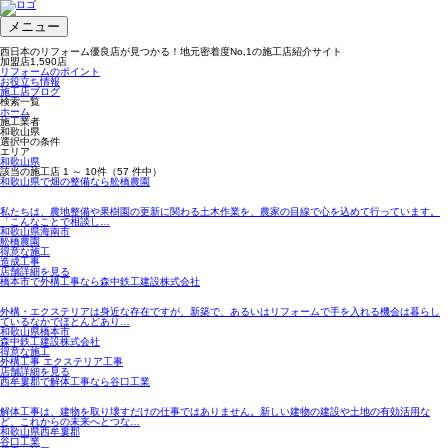
メニュー
西日本のリフォーム優良店が見つかる！地元密着度No,1の施工店紹介サイト
加盟店
1,590
店
リフォームのポイント
お役立ち情報
施工店ブログ
検索一覧
ホーム
施工業者
和歌山県
選択中の条件
エリア
和歌山県
該当の施工店
1 ～ 10
件（57 件中）
和歌山県で畑の整備なら舩橋農園
私たちは、農地整備や果樹園の更新に関わる土木作業を、農家の目線で心を込めて行っています。
「こんなことで相談し…
和歌山県海南市
舩橋農園
得意な施工
造成工事
店舗詳細を見る
橋本市で外構工事なら森中鉄工建設株式会社
外構・エクステリアは身近な存在ですが、新築で、あるいはリフォームで手を入れる機会は暮らし
ているなかでほとんどあり…
和歌山県橋本市
森中鉄工建設株式会社
得意な施工
外構工事 エクステリア工事
店舗詳細を見る
西牟婁郡で解体工事なら谷口工業
解体工事は、建物を取り壊すだけの仕事ではありません。新しい建物の建設や土地の有効活用な
ど、これからの未来へとつな…
和歌山県西牟婁郡
谷口工業