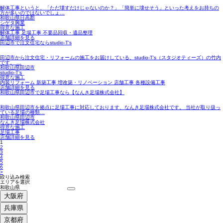
解体工事というと、「ただ壊すだけじゃないのか？」「簡単に壊せそう」といった考えをお持ちの
方が多いのではないでしょ…
和歌山県日高郡
シゲタ興業
得意な施工
解体工事 足場工事 不要品回収・遺品整理
店舗詳細を見る
田辺市で注文住宅ならstudio-T's
田辺市から注文住宅・リフォームの施工をお届けしている、studio-T’s（スタジオティーズ）の竹内
です。 …
和歌山県田辺市
studio-T’s
得意な施工
内装リフォーム 新築工事 増改築・リノベーション 店舗工事 各種設備工事
店舗詳細を見る
和歌山県田辺市で足場工事なら【なんき足場株式会社】
和歌山県田辺市を拠点に足場工事に対応しております、なんき足場株式会社です。 当社が取り扱っ
ている足場の種類…
和歌山県田辺市
なんき足場株式会社
得意な施工
足場工事
店舗詳細を見る
1
2
3
4
5
6
>
絞り込み検索
エリアを選択
大阪府
兵庫県
京都府