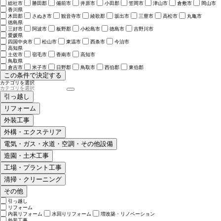
総社市
勝田郡
備前市
井原市
小田郡
笠岡市
津山市
倉敷市
岡山市
香川県
木田郡
さぬき市
観音寺市
綾歌郡
坂出市
三豊市
高松市
丸亀市
徳島県
三好市
阿波市
板野郡
小松島市
徳島市
吉野川市
愛媛県
四国中央市
松山市
東温市
西条市
今治市
高知県
土佐市
宿毛市
香南市
高知市
鳥取県
倉吉市
米子市
日野郡
鳥取市
西伯郡
東伯郡
この条件で決定する
カテゴリを選択
引っ越し
リフォーム
外装工事
外構・エクステリア
電気・ガス・水道・空調・その他設備
造園・土木工事
工場・プラント工事
清掃・クリーニング
その他
引っ越し
リフォーム
内装リフォーム
水回りリフォーム
増改築・リノベーション
外装工事