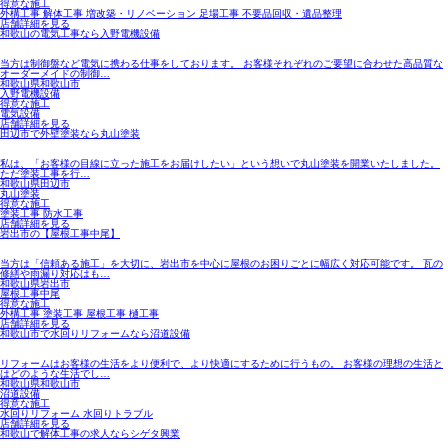
得意な施工
外構工事 解体工事 増改築・リノベーション 足場工事 不要品回収・遺品整理
店舗詳細を見る
和歌山の電気工事なら入野電機設備
当方は制御盤など電気に携わる仕事をしております。 お客様それぞれのご要望に合わせた高品質な
オーダーメイドの制御…
和歌山県和歌山市
入野電機設備
得意な施工
電気設備
店舗詳細を見る
田辺市で外壁塗装なら丸山塗装
私は、「お客様の目線に立った施工をお届けしたい」という想いで丸山塗装を開業いたしました。
ただ塗装工事を行…
和歌山県田辺市
丸山塗装
得意な施工
塗装工事 防水工事
店舗詳細を見る
岩出市の【屋根工事中尾】
当方は「信頼ある施工」を大切に、岩出市を中心に屋根のお困りごとに幅広く対応可能です。 瓦の
修繕や雨漏り対応はも…
和歌山県岩出市
屋根工事中尾
得意な施工
外構工事 塗装工事 屋根工事 樋工事
店舗詳細を見る
和歌山市で水回りリフォームなら沼道設備
リフォームはお客様の生活をより便利で、より快適にするために行うもの。 お客様の理想の生活と
はどのような生活でし…
和歌山県和歌山市
沼道設備
得意な施工
水回りリフォーム 水回りトラブル
店舗詳細を見る
和歌山で解体工事の求人ならシゲタ興業