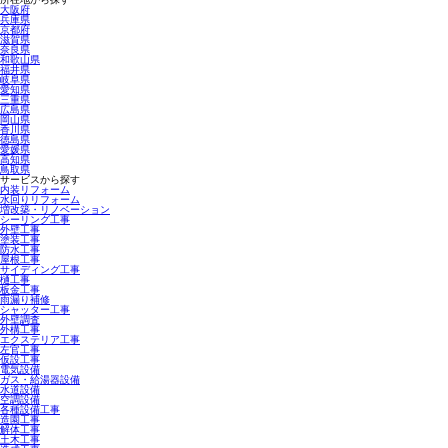
大阪府
兵庫県
京都府
滋賀県
奈良県
和歌山県
福井県
岐阜県
愛知県
三重県
広島県
岡山県
香川県
徳島県
愛媛県
高知県
鳥取県
サービスから探す
内装リフォーム
水回りリフォーム
増改築・リノベーション
シーリング工事
外壁工事
塗装工事
防水工事
屋根工事
サイディング工事
樋工事
板金工事
雨漏り補修
シャッター工事
外壁調査
外構工事
エクステリア工事
左官工事
仮設工事
電気設備
ガス・給湯器設備
水道設備
空調設備
各種設備工事
造園工事
解体工事
土木工事