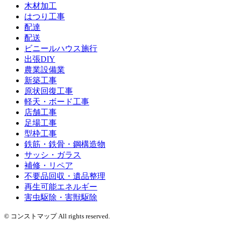
木材加工
はつり工事
配達
配送
ビニールハウス施行
出張DIY
農業設備業
新築工事
原状回復工事
軽天・ボード工事
店舗工事
足場工事
型枠工事
鉄筋・鉄骨・鋼構造物
サッシ・ガラス
補修・リペア
不要品回収・遺品整理
再生可能エネルギー
害虫駆除・害獣駆除
© コンストマップ All rights reserved.