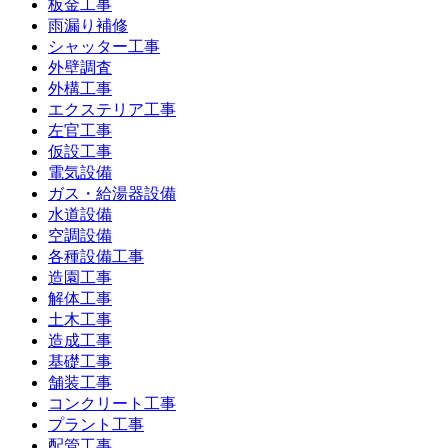
板金工事
雨漏り補修
シャッター工事
外壁調査
外構工事
エクステリア工事
左官工事
仮設工事
電気設備
ガス・給湯器設備
水道設備
空調設備
各種設備工事
造園工事
解体工事
土木工事
造成工事
基礎工事
舗装工事
コンクリート工事
プラント工事
配管工事