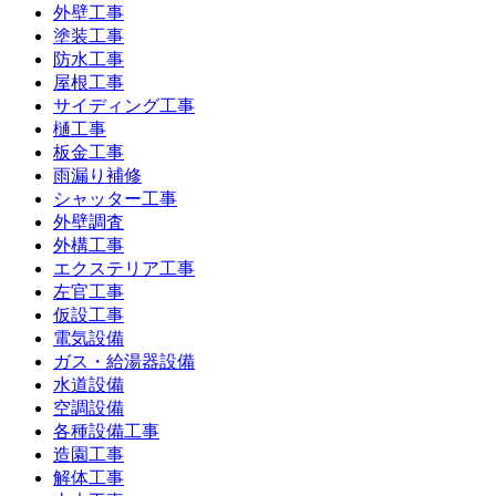
外壁工事
塗装工事
防水工事
屋根工事
サイディング工事
樋工事
板金工事
雨漏り補修
シャッター工事
外壁調査
外構工事
エクステリア工事
左官工事
仮設工事
電気設備
ガス・給湯器設備
水道設備
空調設備
各種設備工事
造園工事
解体工事