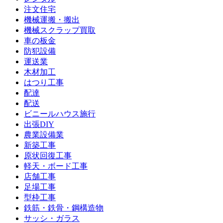
注文住宅
機械運搬・搬出
機械スクラップ買取
車の板金
防犯設備
運送業
木材加工
はつり工事
配達
配送
ビニールハウス施行
出張DIY
農業設備業
新築工事
原状回復工事
軽天・ボード工事
店舗工事
足場工事
型枠工事
鉄筋・鉄骨・鋼構造物
サッシ・ガラス