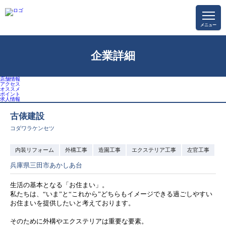
メニュー
リフォームのポイント
お役立ち情報
施工店ブログ
企業詳細
店舗情報
アクセス
オススメ
ポイント
求⼈情報
古俵建設
コダワラケンセツ
内装リフォーム
外構工事
造園工事
エクステリア工事
左官工事
兵庫県三田市あかしあ台
生活の基本となる「お住まい」。
私たちは、“いま”と“これから”どちらもイメージできる過ごしやすい
お住まいを提供したいと考えております。
そのために外構やエクステリアは重要な要素。