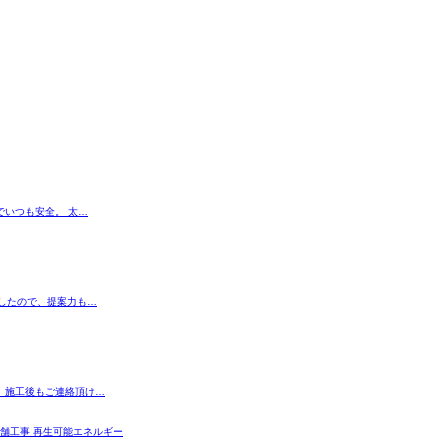
でいつも安全。 太…
したので、提案力も…
 施工後もご連絡頂け…
店舗工事 再生可能エネルギー