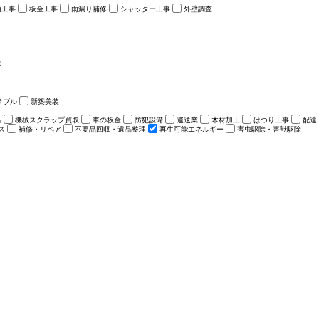
樋工事
板金工事
雨漏り補修
シャッター工事
外壁調査
事
ラブル
新築美装
出
機械スクラップ買取
車の板金
防犯設備
運送業
木材加工
はつり工事
配達
ス
補修・リペア
不要品回収・遺品整理
再生可能エネルギー
害虫駆除・害獣駆除