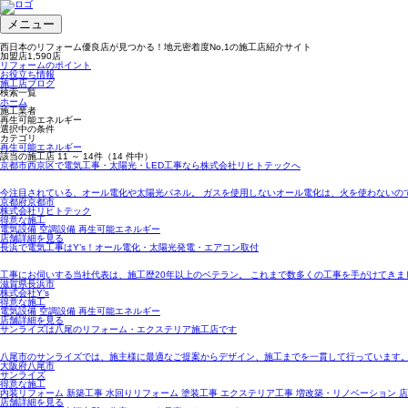
メニュー
西日本のリフォーム優良店が見つかる！地元密着度No,1の施工店紹介サイト
加盟店
1,590
店
リフォームのポイント
お役立ち情報
施工店ブログ
検索一覧
ホーム
施工業者
再生可能エネルギー
選択中の条件
カテゴリ
再生可能エネルギー
該当の施工店
11 ～ 14
件（14 件中）
京都市西京区で電気工事・太陽光・LED工事なら株式会社リヒトテックへ
今注目されている、オール電化や太陽光パネル。 ガスを使用しないオール電化は、火を使わないの
京都府京都市
株式会社リヒトテック
得意な施工
電気設備 空調設備 再生可能エネルギー
店舗詳細を見る
長浜で電気工事はY’s！オール電化・太陽光発電・エアコン取付
工事にお伺いする当社代表は、施工歴20年以上のベテラン。 これまで数多くの工事を手がけてきま
滋賀県長浜市
株式会社Y’s
得意な施工
電気設備 空調設備 再生可能エネルギー
店舗詳細を見る
サンライズは八尾のリフォーム・エクステリア施工店です
八尾市のサンライズでは、施主様に最適なご提案からデザイン、施工までを一貫して行っています。
大阪府八尾市
サンライズ
得意な施工
内装リフォーム 新築工事 水回りリフォーム 塗装工事 エクステリア工事 増改築・リノベーション 
店舗詳細を見る