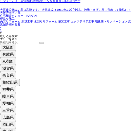
リフォームは、南河内郡の住宅ローンを見直せるKANANまで
大竜建設代表の谷口和隆です。 大竜建設は1942年の設立以来、地元・南河内郡に密着して業務し
大阪府南河内郡
住宅相談センター KANAN
得意な施工
内装リフォーム 新築工事 水回りリフォーム 塗装工事 エクステリア工事 増改築・リノベーション 
店舗詳細を見る
<
1
2
絞り込み検索
エリアを選択
大阪府
兵庫県
京都府
滋賀県
奈良県
和歌山県
福井県
岐阜県
愛知県
三重県
広島県
岡山県