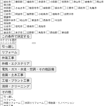
総社市
勝田郡
備前市
井原市
小田郡
笠岡市
津山市
倉敷市
岡山市
香川県
木田郡
さぬき市
観音寺市
綾歌郡
坂出市
三豊市
高松市
丸亀市
徳島県
三好市
阿波市
板野郡
小松島市
徳島市
吉野川市
愛媛県
四国中央市
松山市
東温市
西条市
今治市
高知県
土佐市
宿毛市
香南市
高知市
鳥取県
倉吉市
米子市
日野郡
鳥取市
西伯郡
東伯郡
この条件で決定する
カテゴリを選択
引っ越し
リフォーム
外装工事
外構・エクステリア
電気・ガス・水道・空調・その他設備
造園・土木工事
工場・プラント工事
清掃・クリーニング
その他
引っ越し
リフォーム
内装リフォーム
水回りリフォーム
増改築・リノベーション
外装工事