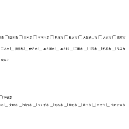
原市
阪南市
泉南郡
南河内郡
貝塚市
枚方市
大阪狭山市
大東市
高石市
三木市
揖保郡
伊丹市
加古川市
加古郡
三田市
川西市
明石市
宝塚市
城陽市
不破郡
進市
安城市
愛西市
長久手市
刈谷市
豊明市
豊田市
常滑市
北名古屋市