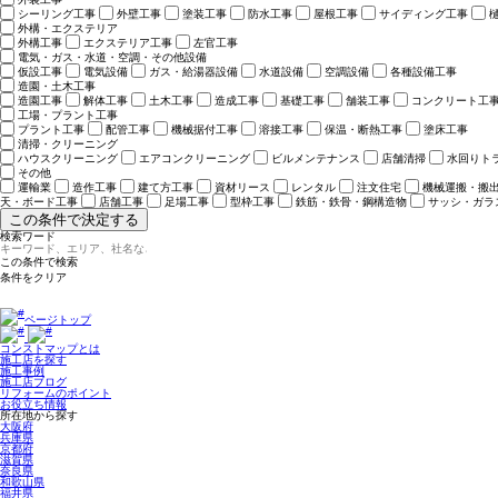
シーリング工事
外壁工事
塗装工事
防水工事
屋根工事
サイディング工事
外構・エクステリア
外構工事
エクステリア工事
左官工事
電気・ガス・水道・空調・その他設備
仮設工事
電気設備
ガス・給湯器設備
水道設備
空調設備
各種設備工事
造園・土木工事
造園工事
解体工事
土木工事
造成工事
基礎工事
舗装工事
コンクリート工
工場・プラント工事
プラント工事
配管工事
機械据付工事
溶接工事
保温・断熱工事
塗床工事
清掃・クリーニング
ハウスクリーニング
エアコンクリーニング
ビルメンテナンス
店舗清掃
水回りト
その他
運輸業
造作工事
建て方工事
資材リース
レンタル
注文住宅
機械運搬・搬
天・ボード工事
店舗工事
足場工事
型枠工事
鉄筋・鉄骨・鋼構造物
サッシ・ガラ
この条件で決定する
検索ワード
ページトップ
コンストマップとは
施工店を探す
施工事例
施工店ブログ
リフォームのポイント
お役立ち情報
所在地から探す
大阪府
兵庫県
京都府
滋賀県
奈良県
和歌山県
福井県