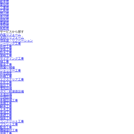
岐阜県
愛知県
三重県
広島県
岡山県
香川県
徳島県
愛媛県
高知県
鳥取県
サービスから探す
内装リフォーム
水回りリフォーム
増改築・リノベーション
シーリング工事
外壁工事
塗装工事
防水工事
屋根工事
サイディング工事
樋工事
板金工事
雨漏り補修
シャッター工事
外壁調査
外構工事
エクステリア工事
左官工事
仮設工事
電気設備
ガス・給湯器設備
水道設備
空調設備
各種設備工事
造園工事
解体工事
土木工事
造成工事
基礎工事
舗装工事
コンクリート工事
プラント工事
配管工事
機械据付工事
溶接工事