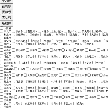
香川県
徳島県
愛媛県
高知県
鳥取県
大阪府
泉北郡
泉南市
寝屋川市
八尾市
東大阪市
藤井寺市
羽曳野市
松原市
和泉市
泉佐野市
四條畷市
豊能郡
岸和田市
三島郡
堺市
大阪市
池田
兵庫県
養父市
南あわじ市
赤穂市
豊岡市
美方郡
たつの市
淡路市
赤穂郡
加
高砂市
加東市
洲本市
西宮市
丹波市
姫路市
尼崎市
神戸市
京都府
綴喜郡
京丹後市
宮津市
綾部市
向日市
久世郡
亀岡市
船井郡
木津川
滋賀県
蒲生郡
野洲市
守山市
草津市
米原市
長浜市
湖南市
東近江市
栗東市
奈良県
大和郡山市
桜井市
宇陀市
大和高田市
高市郡
葛城市
香芝市
天理市
和歌山県
西牟婁郡
日高郡
紀の川市
有田郡
海南市
橋本市
岩出市
和歌山市
田
福井県
勝山市
吉田郡
大飯郡
越前市
敦賀市
鯖江市
三方上中郡
坂井市
丹生
岐阜県
郡上市
可児郡
羽島郡
本巣郡
中津川市
可児市
瑞浪市
岐阜市
大垣市
愛知県
田原市
知立市
弥富市
額田郡
愛知郡
丹羽郡
豊川市
海部郡
春日井市
知多市
知多郡
小牧市
あま市
稲沢市
高浜市
西尾市
豊橋市
西春日井
三重県
南牟婁郡
多気郡
熊野市
桑名市
三重郡
津市
四日市市
名張市
亀山市
広島県
安芸郡
呉市
東広島市
三原市
廿日市市
福山市
広島市
岡山県