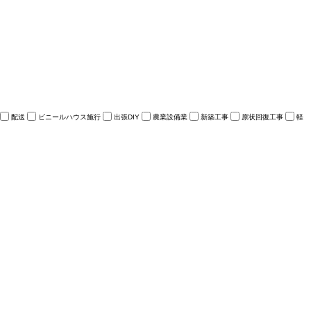
配送
ビニールハウス施行
出張DIY
農業設備業
新築工事
原状回復工事
軽