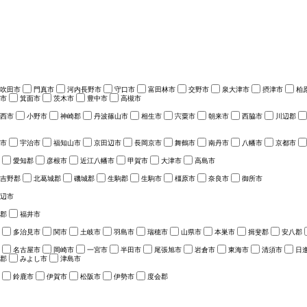
吹田市
門真市
河内長野市
守口市
富田林市
交野市
泉大津市
摂津市
柏
市
箕面市
茨木市
豊中市
高槻市
西市
小野市
神崎郡
丹波篠山市
相生市
宍粟市
朝来市
西脇市
川辺郡
市
宇治市
福知山市
京田辺市
長岡京市
舞鶴市
南丹市
八幡市
京都市
愛知郡
彦根市
近江八幡市
甲賀市
大津市
高島市
吉野郡
北葛城郡
磯城郡
生駒郡
生駒市
橿原市
奈良市
御所市
辺市
郡
福井市
多治見市
関市
土岐市
羽島市
瑞穂市
山県市
本巣市
揖斐郡
安八郡
名古屋市
岡崎市
一宮市
半田市
尾張旭市
岩倉市
東海市
清須市
日
郡
みよし市
津島市
鈴鹿市
伊賀市
松阪市
伊勢市
度会郡