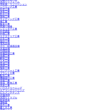
水回りリフォーム
増改築・リノベーション
シーリング工事
外壁工事
塗装工事
防水工事
屋根工事
サイディング工事
樋工事
板金工事
雨漏り補修
シャッター工事
外壁調査
外構工事
エクステリア工事
左官工事
仮設工事
電気設備
ガス・給湯器設備
水道設備
空調設備
各種設備工事
造園工事
解体工事
土木工事
造成工事
基礎工事
舗装工事
コンクリート工事
プラント工事
配管工事
機械据付工事
溶接工事
保温・断熱工事
塗床工事
ハウスクリーニング
エアコンクリーニング
ビルメンテナンス
店舗清掃
水回りトラブル
新築美装
運輸業
造作工事
建て方工事
資材リース