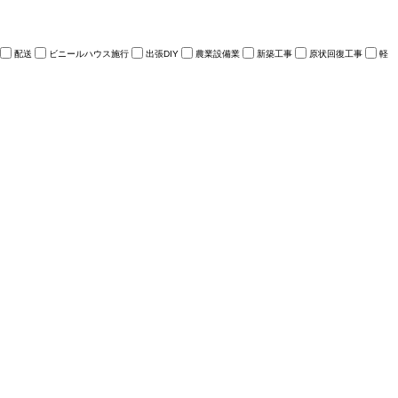
配送
ビニールハウス施行
出張DIY
農業設備業
新築工事
原状回復工事
軽