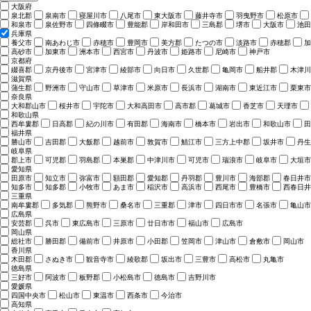
大阪府
泉北郡
泉南市
寝屋川市
八尾市
東大阪市
藤井寺市
羽曳野市
松原市
和泉市
泉佐野市
四條畷市
豊能郡
岸和田市
三島郡
堺市
大阪市
池田
兵庫県
養父市
南あわじ市
赤穂市
豊岡市
美方郡
たつの市
淡路市
赤穂郡
加
高砂市
加東市
洲本市
西宮市
丹波市
姫路市
尼崎市
神戸市
京都府
綴喜郡
京丹後市
宮津市
綾部市
向日市
久世郡
亀岡市
船井郡
木津川
滋賀県
蒲生郡
野洲市
守山市
草津市
米原市
長浜市
湖南市
東近江市
栗東市
奈良県
大和郡山市
桜井市
宇陀市
大和高田市
高市郡
葛城市
香芝市
天理市
和歌山県
西牟婁郡
日高郡
紀の川市
有田郡
海南市
橋本市
岩出市
和歌山市
田
福井県
勝山市
吉田郡
大飯郡
越前市
敦賀市
鯖江市
三方上中郡
坂井市
丹生
岐阜県
郡上市
可児郡
羽島郡
本巣郡
中津川市
可児市
瑞浪市
岐阜市
大垣市
愛知県
田原市
知立市
弥富市
額田郡
愛知郡
丹羽郡
豊川市
海部郡
春日井市
知多市
知多郡
小牧市
あま市
稲沢市
高浜市
西尾市
豊橋市
西春日井
三重県
南牟婁郡
多気郡
熊野市
桑名市
三重郡
津市
四日市市
名張市
亀山市
広島県
安芸郡
呉市
東広島市
三原市
廿日市市
福山市
広島市
岡山県
総社市
勝田郡
備前市
井原市
小田郡
笠岡市
津山市
倉敷市
岡山市
香川県
木田郡
さぬき市
観音寺市
綾歌郡
坂出市
三豊市
高松市
丸亀市
徳島県
三好市
阿波市
板野郡
小松島市
徳島市
吉野川市
愛媛県
四国中央市
松山市
東温市
西条市
今治市
高知県