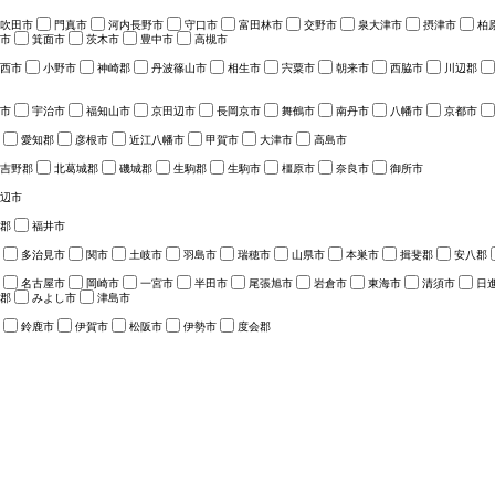
吹田市
門真市
河内長野市
守口市
富田林市
交野市
泉大津市
摂津市
柏
市
箕面市
茨木市
豊中市
高槻市
西市
小野市
神崎郡
丹波篠山市
相生市
宍粟市
朝来市
西脇市
川辺郡
市
宇治市
福知山市
京田辺市
長岡京市
舞鶴市
南丹市
八幡市
京都市
愛知郡
彦根市
近江八幡市
甲賀市
大津市
高島市
吉野郡
北葛城郡
磯城郡
生駒郡
生駒市
橿原市
奈良市
御所市
辺市
郡
福井市
多治見市
関市
土岐市
羽島市
瑞穂市
山県市
本巣市
揖斐郡
安八郡
名古屋市
岡崎市
一宮市
半田市
尾張旭市
岩倉市
東海市
清須市
日
郡
みよし市
津島市
鈴鹿市
伊賀市
松阪市
伊勢市
度会郡