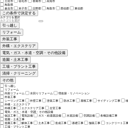
土佐市
宿毛市
香南市
高知市
鳥取県
倉吉市
米子市
日野郡
鳥取市
西伯郡
東伯郡
この条件で決定する
カテゴリを選択
引っ越し
リフォーム
外装工事
外構・エクステリア
電気・ガス・水道・空調・その他設備
造園・土木工事
工場・プラント工事
清掃・クリーニング
その他
引っ越し
リフォーム
内装リフォーム
水回りリフォーム
増改築・リノベーション
外装工事
シーリング工事
外壁工事
塗装工事
防水工事
屋根工事
サイディング工事
外構・エクステリア
外構工事
エクステリア工事
左官工事
電気・ガス・水道・空調・その他設備
仮設工事
電気設備
ガス・給湯器設備
水道設備
空調設備
各種設備工事
造園・土木工事
造園工事
解体工事
土木工事
造成工事
基礎工事
舗装工事
コンクリート工
工場・プラント工事