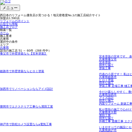
メニュー
西日本のリフォーム優良店が見つかる！地元密着度No,1の施工店紹介サイト
加盟店
1,590
店
リフォームのポイント
お役立ち情報
施工店ブログ
検索一覧
ホーム
施工業者
兵庫県
選択中の条件
エリア
兵庫県
該当の施工店
51 ～ 60
件（268 件中）
養父市で外壁塗装なら【宮本塗装】
宮本塗装の宮本です。 
兵庫県養父市
宮本塗装
得意な施工
塗装工事
姫路市で外壁塗装ならヒロミ塗装
代表の小原です！ 私は
兵庫県姫路市
ヒロミ塗装
得意な施工
塗装工事 足場工事 樋工
加西市でリノベーションならアイズ設計
今だけ暮らしやすく、数
兵庫県加西市
アイズ設計
得意な施工
内装リフォーム 新築工
豊岡市でエクステリア工事なら濱田工業
私が普段の施工で心がけ
兵庫県美方郡
濱田工業
得意な施工
外構工事 造園工事 エク
神戸市で防犯カメラ設置ならa電気工事
いまやすべての施設にセ
兵庫県神戸市