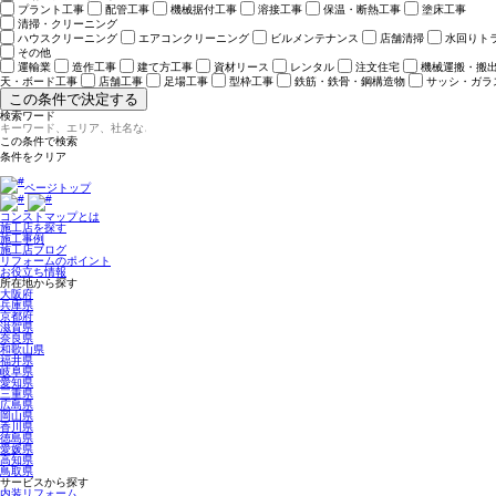
プラント工事
配管工事
機械据付工事
溶接工事
保温・断熱工事
塗床工事
清掃・クリーニング
ハウスクリーニング
エアコンクリーニング
ビルメンテナンス
店舗清掃
水回りト
その他
運輸業
造作工事
建て方工事
資材リース
レンタル
注文住宅
機械運搬・搬
天・ボード工事
店舗工事
足場工事
型枠工事
鉄筋・鉄骨・鋼構造物
サッシ・ガラ
この条件で決定する
検索ワード
ページトップ
コンストマップとは
施工店を探す
施工事例
施工店ブログ
リフォームのポイント
お役立ち情報
所在地から探す
大阪府
兵庫県
京都府
滋賀県
奈良県
和歌山県
福井県
岐阜県
愛知県
三重県
広島県
岡山県
香川県
徳島県
愛媛県
高知県
鳥取県
サービスから探す
内装リフォーム