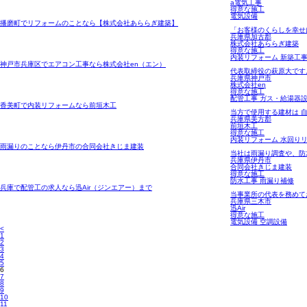
a電気工事
得意な施工
電気設備
播磨町でリフォームのことなら【株式会社あららぎ建築】
「お客様のくらしを幸せ
兵庫県加古郡
株式会社あららぎ建築
得意な施工
内装リフォーム 新築工事
神戸市兵庫区でエアコン工事なら株式会社en（エン）
代表取締役の萩原大です
兵庫県神戸市
株式会社en
得意な施工
配管工事 ガス・給湯器設
香美町で内装リフォームなら前垣木工
当方で使用する建材は 
兵庫県美方郡
前垣木工
得意な施工
内装リフォーム 水回り
雨漏りのことなら伊丹市の合同会社きじま建装
当社は雨漏り調査や、防
兵庫県伊丹市
合同会社きじま建装
得意な施工
防水工事 雨漏り補修
兵庫で配管工の求人なら迅Air（ジンエアー）まで
当事業所の代表を務めて
兵庫県三木市
迅Air
得意な施工
電気設備 空調設備
<
1
2
3
4
5
6
7
8
9
10
11