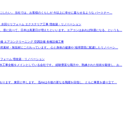
にしたい」 当社では、お客様のくらしが 今以上に幸せに暮らせるような パートナー…
 水回りリフォーム エクステリア工事 増改築・リノベーション
。 昔に比べて、日本は真夏日が増えたといいます。エアコンはあれば快適になる、というも…
備 エアコンクリーニング 空調設備 各種設備工事
自然素材・無垢材にこだわっています。 心と身体の健康や 地球環境に配慮したリノベーシ…
リフォーム 増改築・リノベーション
水工事全般をメインとしている会社です。 経験豊富な職方や、熟練された技術を駆使し、お…
おります、東田と申します。 迅Airは今後の更なる飛躍を目指し、ともに事業を盛り立て…