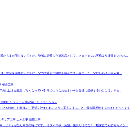
創業からまだ間もないですが、地域に密着した塗装店として、さまざまなお客様より評価をいただ…
ヒロミ塗装を開業するまでに、父の塗装店で経験を積んでまいりました。父はいわゆる職人気…
事 板金工事
年先にはまた住みづらくなっている そのようなお住まいをお客様に提供するわけにはいきま…
事 水回りリフォーム 増改築・リノベーション
ているのは、お客様のご要望を叶えられるように工夫をすること。最大限反映するのはもちろんです
ステリア工事 土木工事 基礎工事
キュリティが当たり前の時代です。 オフィスや、店舗、施設だけでなく一般家庭でも防犯カメラ…