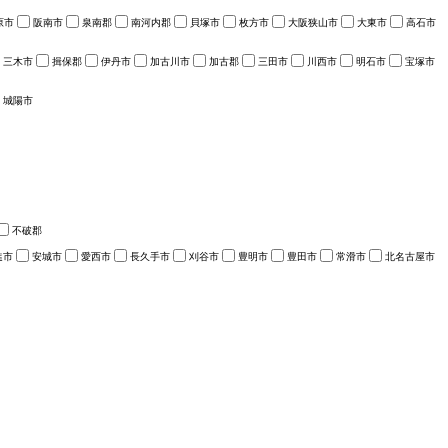
原市
阪南市
泉南郡
南河内郡
貝塚市
枚方市
大阪狭山市
大東市
高石市
三木市
揖保郡
伊丹市
加古川市
加古郡
三田市
川西市
明石市
宝塚市
城陽市
不破郡
進市
安城市
愛西市
長久手市
刈谷市
豊明市
豊田市
常滑市
北名古屋市