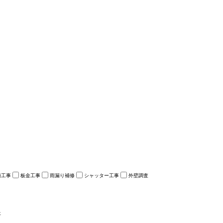
樋工事
板金工事
雨漏り補修
シャッター工事
外壁調査
事