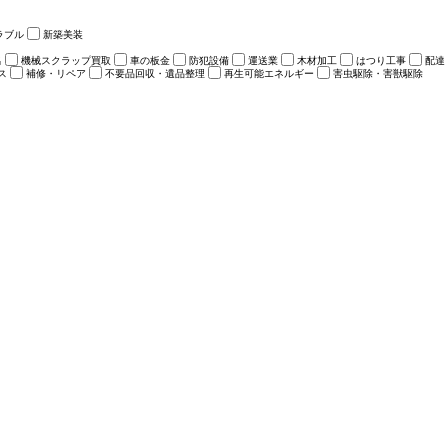
ラブル
新築美装
出
機械スクラップ買取
車の板金
防犯設備
運送業
木材加工
はつり工事
配達
ス
補修・リペア
不要品回収・遺品整理
再生可能エネルギー
害虫駆除・害獣駆除